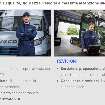
 su qualità, sicurezza, velocità e massima attenzione all
REVISIONI
omputerizzata specializzata con
Servizio di preparazione al
ECO
veicoli superiori e inferiori a
litato
alla taratura e alla
Consulenza e revisioni
di v
one periodica
superiori a 35q
mpianto
aria condizionata
orizzato VDO
.