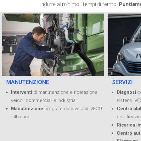
ridurre al minimo i tempi di fermo.
Puntiamo
MANUTENZIONE
SERVIZI
Interventi
di manutenzione e riparazione
Diagnosi
c
veicoli commerciali e industriali
sistemi IV
Manutenzione
programmata veicoli IVECO
Centro abi
full range
certificazi
Ricarica i
Centro aut