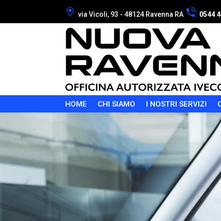
via Vicoli,
93
-
48124
Ravenna RA
0544 4
HOME
CHI SIAMO
I NOSTRI SERVIZI