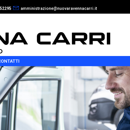
52295
amministrazione@nuovaravennacarri.it
CONTATTI