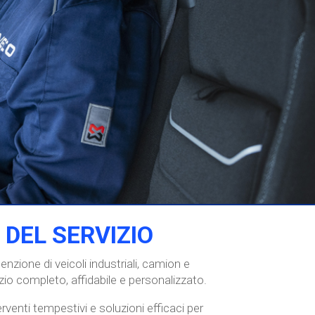
 DEL SERVIZIO
enzione di veicoli industriali, camion e
izio completo, affidabile e personalizzato.
venti tempestivi e soluzioni efficaci per